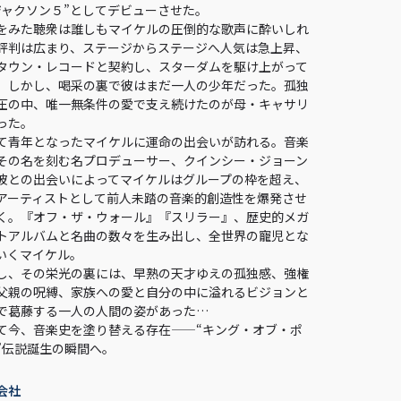
ジャクソン５”としてデビューさせた。
をみた聴衆は誰しもマイケルの圧倒的な歌声に酔いしれ
評判は広まり、ステージからステージへ人気は急上昇、
タウン・レコードと契約し、スターダムを駆け上がって
。しかし、喝采の裏で彼はまだ一人の少年だった。孤独
圧の中、唯一無条件の愛で支え続けたのが母・キャサリ
った。
て青年となったマイケルに運命の出会いが訪れる。音楽
その名を刻む名プロデューサー、クインシー・ジョーン
彼との出会いによってマイケルはグループの枠を超え、
アーティストとして前人未踏の音楽的創造性を爆発させ
く。『オフ・ザ・ウォール』『スリラー』、歴史的メガ
トアルバムと名曲の数々を生み出し、全世界の寵児とな
いくマイケル。
し、その栄光の裏には、早熟の天才ゆえの孤独感、強権
父親の呪縛、家族への愛と自分の中に溢れるビジョンと
で葛藤する一人の人間の姿があった…
て今、音楽史を塗り替える存在——“キング・オブ・ポ
”伝説誕生の瞬間へ。
会社