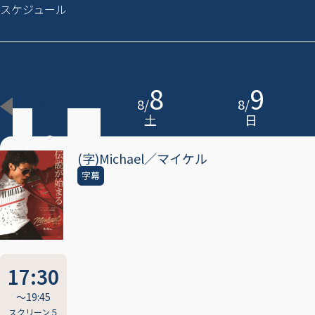
スケジュール
7
8
9
8
/
8
/
8
/
金
土
日
(字)Michael／マイケル
字幕
17:30
〜19:45
スクリーン５