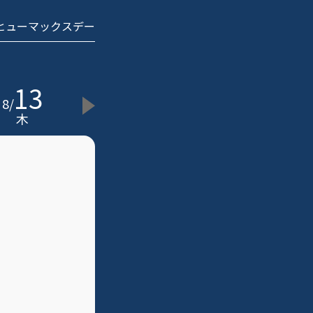
 ヒューマックスデー
13
8
/
木