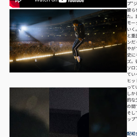
プ“
彼ら
た。
モー
いく
と重
ンだ
やが
史に
ズ。
ソロ
てい
ヒッ
って
しか
的な
の間
そし
ップ
配給