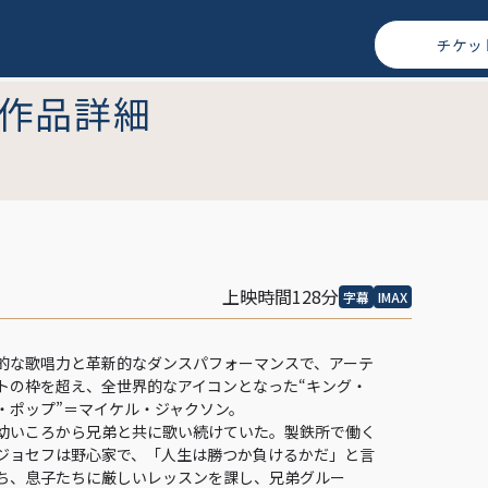
チケッ
作品詳細
上映時間128分
字幕
IMAX
的な歌唱力と革新的なダンスパフォーマンスで、アーテ
トの枠を超え、全世界的なアイコンとなった“キング・
・ポップ”＝マイケル・ジャクソン。
幼いころから兄弟と共に歌い続けていた。製鉄所で働く
ジョセフは野心家で、「人生は勝つか負けるかだ」と言
ち、息子たちに厳しいレッスンを課し、兄弟グルー