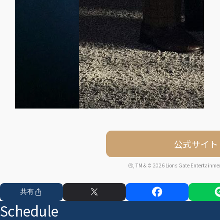
公式サイト
Ⓡ, TM & © 2026 Lions Gate Entertainment
共有
Schedule