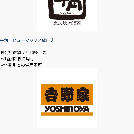
牛角 ヒューマックス成田店
お会計総額より10％引き
＊1組様1枚使用可
＊他割引との併用不可