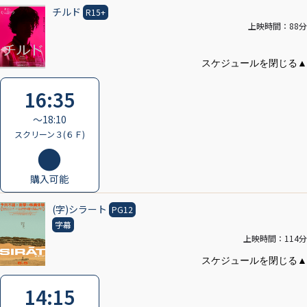
チルド
R15+
上映時間：88分
16:35
〜18:10
スクリーン３(６Ｆ)
購入可能
(字)シラート
PG12
字幕
上映時間：114分
14:15