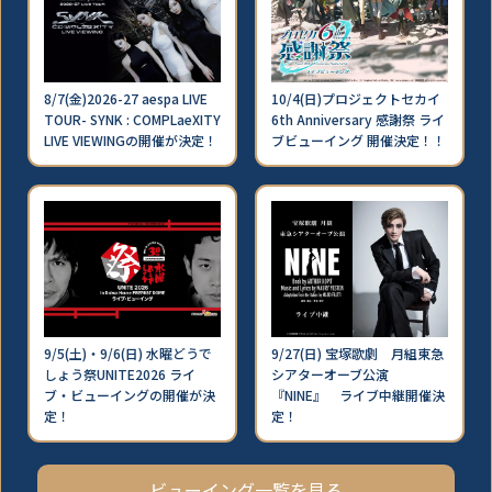
8/7(金)2026-27 aespa LIVE
10/4(日)プロジェクトセカイ
TOUR- SYNK : COMPLaeXITY
6th Anniversary 感謝祭 ライ
LIVE VIEWINGの開催が決定！
ブビューイング 開催決定！！
9/5(土)・9/6(日) 水曜どうで
9/27(日) 宝塚歌劇 月組東急
しょう祭UNITE2026 ライ
シアターオーブ公演
ブ・ビューイングの開催が決
『NINE』 ライブ中継開催決
定！
定！
ビューイング一覧を見る