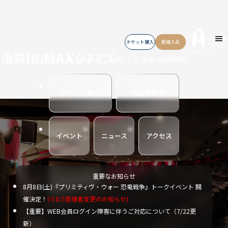
チケット購入
新規入会
メニュー
マイページ
エンタメまみれ、ここは好きが深まる映画館。
チケット購入
作品を探す
イベント
ニュース
アクセス
重要なお知らせ
8月8日(土)『プリミティヴ・ウォー 恐竜戦争』トークイベント 開
催決定！
(※8/5登壇者変更のお知らせ)
【重要】WEB会員ログイン障害に伴うご対応について（7/22更
新）