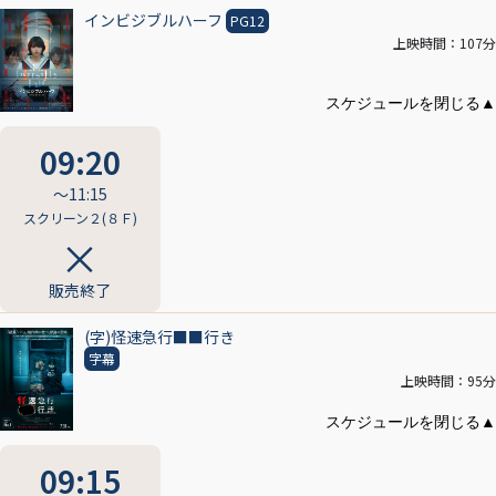
インビジブルハーフ
PG12
上映時間：107分
09:20
〜11:15
スクリーン２(８Ｆ)
販売終了
(字)怪速急行■■行き
字幕
上映時間：95分
09:15