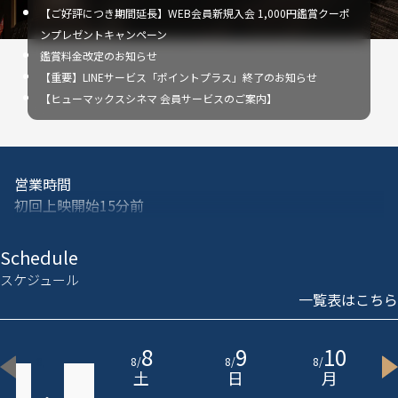
【ご好評につき期間延長】WEB会員新規入会 1,000円鑑賞クーポ
ンプレゼントキャンペーン
鑑賞料金改定のお知らせ
【重要】LINEサービス「ポイントプラス」終了のお知らせ
【ヒューマックスシネマ 会員サービスのご案内】
営業時間
初回上映開始15分前
※曜日･作品により変更する場合がございます
Schedule
ショップ営業時間
スケジュール
初回上映開始15分前
一覧表はこちら
※曜日･作品により変更する場合がございます
7
8
9
10
エレベーター稼働時間
8
/
8
/
8
/
8
/
初回上映開始15分前
金
土
日
月