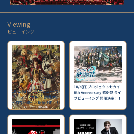
Viewing
ビューイング
10/4(日)プロジェクトセカイ
10/25(日)『ライブビューイン
6th Anniversary 感謝祭 ライ
グ ミュージカル『刀剣乱舞』
ブビューイング 開催決定！！
～月夜一縷～』 開催決定！！