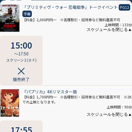
※曜日･作品により変更する場合がございます
「プリミティヴ・ウォー 恐竜戦争」トークイベント
PG12
字幕
【料金】2,000円均一 ※各種割引・招待券など無料鑑賞不可
上映時間：133分
15:00
〜17:50
スクリーン２(８Ｆ)
販売終了
『パプリカ』4Kリマスター版
【料金】1,700円均一 ※各種割引・招待券など無料鑑賞不可 ※2K
での上映となります。
上映時間：90分
17:55