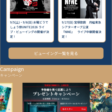
9/5(土)・9/6(日) 水曜どうで
9/27(日) 宝塚歌劇 月組東急
しょう祭UNITE2026 ライ
シアターオーブ公演
ブ・ビューイングの開催が決
『NINE』 ライブ中継開催決
定！
定！
ビューイング一覧を見る
Campaign
キャンペーン