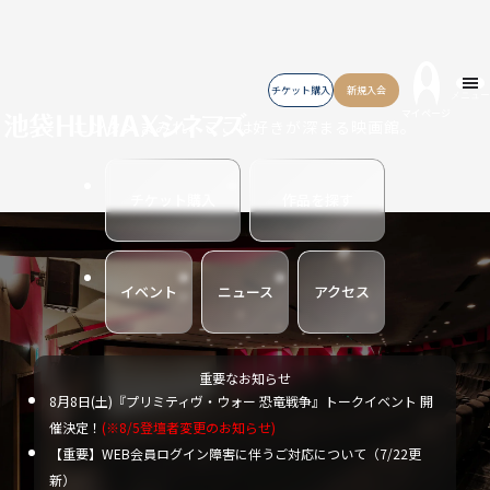
チケット購入
新規入会
メニュー
マイページ
エンタメまみれ、ここは好きが深まる映画館。
チケット購入
作品を探す
イベント
ニュース
アクセス
重要なお知らせ
8月8日(土)『プリミティヴ・ウォー 恐竜戦争』トークイベント 開
催決定！
(※8/5登壇者変更のお知らせ)
【重要】WEB会員ログイン障害に伴うご対応について（7/22更
新）