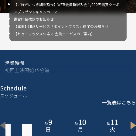
【ご好評につき期間延長】WEB会員新規入会 1,000円鑑賞クーポ
ンプレゼントキャンペーン
鑑賞料金改定のお知らせ
【重要】LINEサービス「ポイントプラス」終了のお知らせ
【ヒューマックスシネマ 会員サービスのご案内】
営業時間
初回上映開始15分前
※曜日･作品により変更する場合がございます
Schedule
ショップ営業時間
スケジュール
初回上映開始15分前
一覧表はこちら
※曜日･作品により変更する場合がございます
8
9
10
11
エレベーター稼働時間
8
/
8
/
8
/
8
/
初回上映開始15分前
土
日
月
火