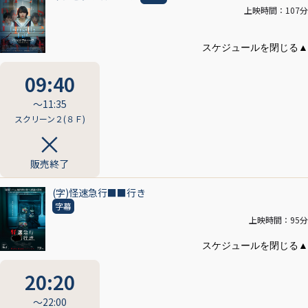
上映時間：107分
09:40
〜11:35
スクリーン２(８Ｆ)
販売終了
(字)怪速急行■■行き
字幕
上映時間：95分
20:20
〜22:00