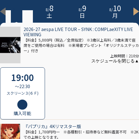
7
8
9
10
8
/
8
/
8
/
8
/
金
土
日
月
2026-27 aespa LIVE TOUR – SYNK : COMPLaeXITY LIVE
VIEWING
【料金】5,000円（税込／全席指定） ※3歳以上有料／3歳未満で座
席をご使用の場合は有料 ※来場者プレゼント「オリジナルステッカ
ー」付き
上映時間：210分
19:00
〜22:30
スクリーン３(６Ｆ)
購入可能
『パプリカ』4Kリマスター版
【料金】1,700円均一 ※各種割引・招待券など無料鑑賞不可 ※2K
での上映となります。