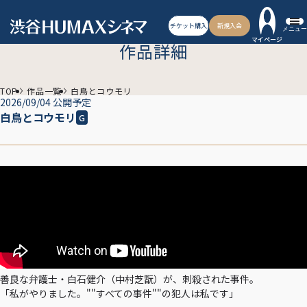
チケット購入
新規入会
メニュー
マイページ
作品詳細
TOP
作品一覧
白鳥とコウモリ
2026/09/04 公開予定
白鳥とコウモリ
G
善良な弁護士・白石健介（中村芝翫）が、刺殺された事件。
「私がやりました。""すべての事件""の犯人は私です」