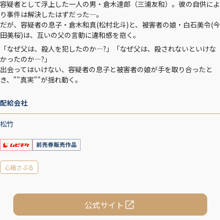
容疑者として浮上した一人の男・倉木達郎（三浦友和）。彼の自供によ
り事件は解決したはずだった―。
だが、容疑者の息子・倉木和真(松村北斗)と、被害者の娘・白石美令(今
田美桜)は、互いの父の言動に違和感を抱く。
「なぜ父は、殺人を犯したのか―?」「なぜ父は、殺されないといけな
かったのか―?」
出会ってはいけない、容疑者の息子と被害者の娘が手を取り合ったと
き、""真実""が揺れ動く。
配給会社
松竹
心揺さぶる
公式サイト