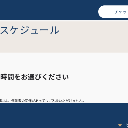
チケッ
スケジュール
始時間を
お選びください
映回には、保護者の同伴があってもご入場いただけません。
★
: