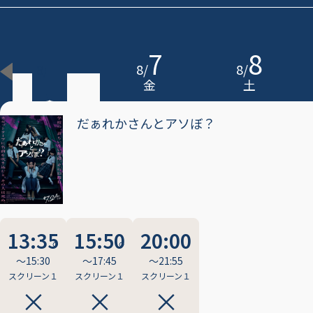
6
7
8
8
/
8
/
8
/
木
金
土
だぁれかさんとアソぼ？
13:35
15:50
20:00
〜15:30
〜17:45
〜21:55
スクリーン１
スクリーン１
スクリーン１