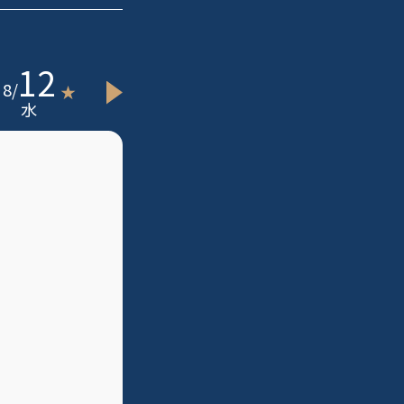
12
13
8
/
8
/
★
水
木