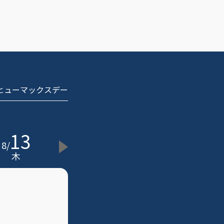
 ヒューマックスデー
13
8
/
木