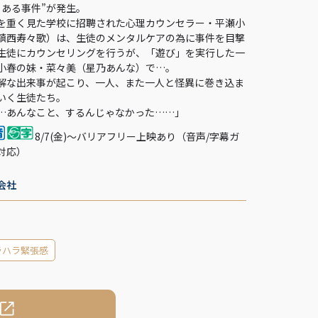
とある事件”が発生。
を重く見た学校に招聘された心理カウンセラー・平瀬小
鎮西寿々歌）は、生徒のメンタルケアの為に事件を目撃
生徒にカウンセリングを行うが、「遊び」を実行した一
小春の妹・菜々美（星乃あんな）で…。
解な出来事が起こり、一人、また一人と怪異に巻き込ま
いく生徒たち。
…あんなこと、するんじゃなかった……」
8/7(金)～バリアフリー上映あり（音声/字幕ガ
対応）
会社
ラハラ緊張感