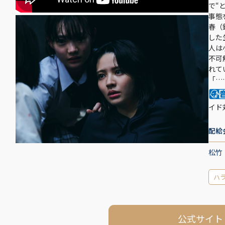
で“
事態
春（
した
人は
不可
れて
「…
イド
配給
松竹
ハ
公式サイト