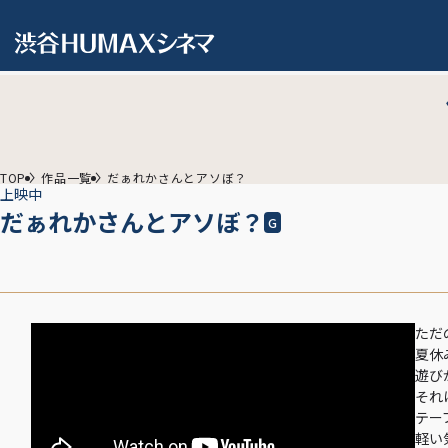
TOP
作品一覧
だぁれかさんとアソぼ？
上映中
だぁれかさんとアソぼ？
G
ただ
夏休
遊び
それ
テー
軽い