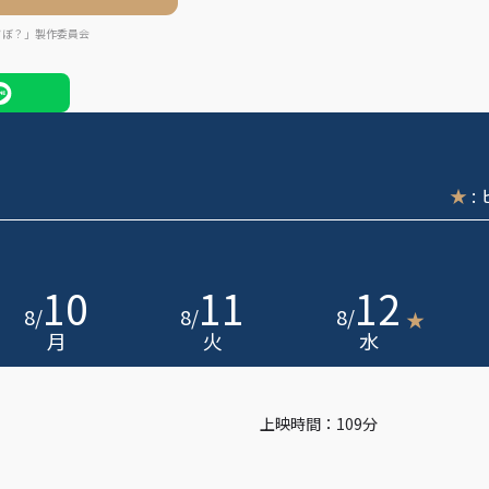
ソぼ？」製作委員会
★
:
10
11
12
8
/
8
/
8
/
★
月
火
水
上映時間：109分