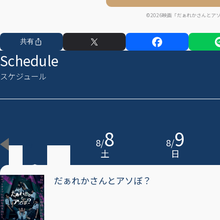
©2026映画「だぁれかさんとア
共有
Schedule
スケジュール
7
8
9
8
/
8
/
8
/
金
土
日
だぁれかさんとアソぼ？