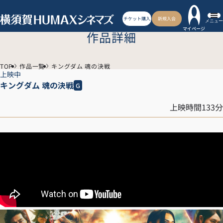
チケット購入
新規入会
メニュー
マイページ
作品詳細
TOP
作品一覧
キングダム 魂の決戦
上映中
キングダム 魂の決戦
G
上映時間133分