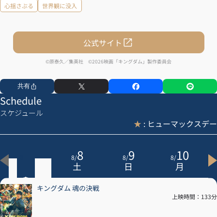
心揺さぶる
世界観に没入
公式サイト
©原泰久／集英社 ©2026映画「キングダム」製作委員会
共有
Schedule
スケジュール
★
: ヒューマックスデー
7
8
9
10
8
/
8
/
8
/
8
/
金
土
日
月
キングダム 魂の決戦
上映時間：133分