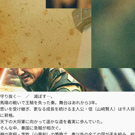
守り抜く― ／ 滅ぼす―。
馬陽の戦いで王騎を失った秦。舞台はあれから3年。
思いを受け継ぎ、更なる成長を続ける主人公・信（山﨑賢人）は千人将
に昇格。
天下の大将軍に向かって遥かな道を着実に歩んでいた。
そんな中、秦国に急報が相次ぐ。
趙の宰相・李牧（小栗旬）の策略で、秦以外の全ての国が手を組み、総