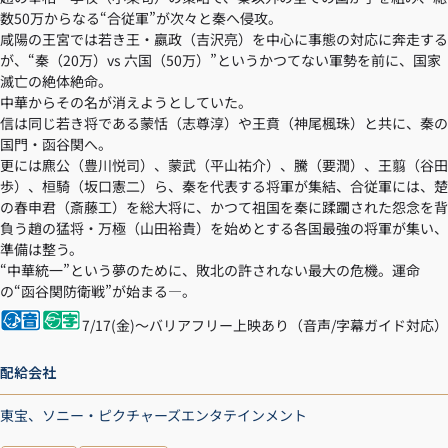
数50万からなる“合従軍”が次々と秦へ侵攻。
咸陽の王宮では若き王・嬴政（吉沢亮）を中心に事態の対応に奔走する
が、“秦（20万）vs 六国（50万）”というかつてない軍勢を前に、国家
滅亡の絶体絶命。
中華からその名が消えようとしていた。
信は同じ若き将である蒙恬（志尊淳）や王賁（神尾楓珠）と共に、秦の
国門・函谷関へ。
更には麃公（豊川悦司）、蒙武（平山祐介）、騰（要潤）、王翦（谷田
歩）、桓騎（坂口憲二）ら、秦を代表する将軍が集結、合従軍には、楚
の春申君（斎藤工）を総大将に、かつて祖国を秦に蹂躙された怨念を背
負う趙の猛将・万極（山田裕貴）を始めとする各国最強の将軍が集い、
準備は整う。
“中華統一”という夢のために、敗北の許されない最大の危機。運命
の“函谷関防衛戦”が始まる―。
7/17(金)～バリアフリー上映あり（音声/字幕ガイド対応）
配給会社
東宝、ソニー・ピクチャーズエンタテインメント