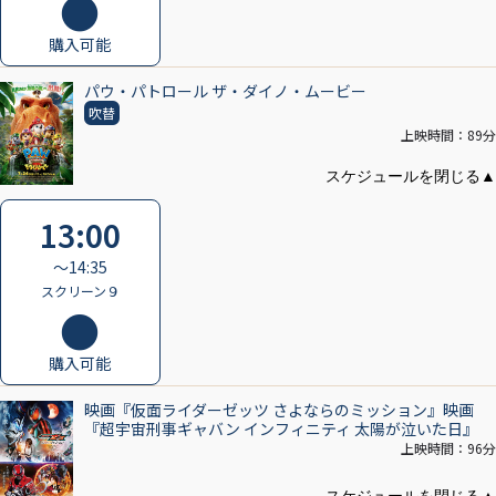
購入可能
パウ・パトロール ザ・ダイノ・ムービー
吹替
上映時間：89分
13:00
〜14:35
スクリーン９
購入可能
映画『仮面ライダーゼッツ さよならのミッション』映画
『超宇宙刑事ギャバン インフィニティ 太陽が泣いた日』
上映時間：96分