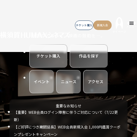
チケット購入
新規入会
メニュー
マイページ
日常のとなりに、映画の鼓動を―。
チケット購入
作品を探す
イベント
ニュース
アクセス
重要なお知らせ
【重要】WEB会員ログイン障害に伴うご対応について（7/22更
新）
【ご好評につき期間延長】WEB会員新規入会 1,000円鑑賞クーポ
ンプレゼントキャンペーン