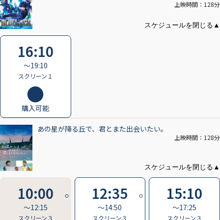
ます。
上映時間：128分
※パンフレットはショップ営業時間外でも販売しております。お買い求
めの際はスタッフにお申し付けください。
海側シースルーエレベーター稼働開始時間
16:10
8/7(金)～8/13(木) 7:35
〜19:10
※混雑状況により変更になる場合がございます。
スクリーン１
予めご了承ください。
購入可能
あの星が降る丘で、君とまた出会いたい。
上映時間：128分
10:00
12:35
15:10
〜12:15
〜14:50
〜17:25
スクリーン３
スクリーン３
スクリーン３