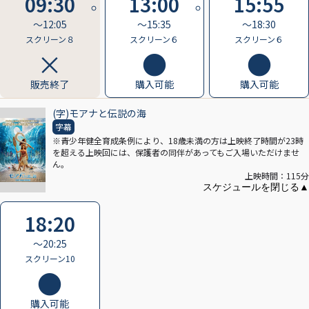
09:30
13:00
15:55
〜12:05
〜15:35
〜18:30
スクリーン８
スクリーン６
スクリーン６
販売終了
購入可能
購入可能
(字)モアナと伝説の海
字幕
※青少年健全育成条例により、18歳未満の方は上映終了時間が23時
を超える上映回には、保護者の同伴があってもご入場いただけませ
ん。
上映時間：115分
18:20
〜20:25
スクリーン10
購入可能