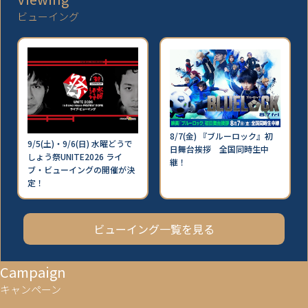
ビューイング
8/7(金) 『ブルーロック』初
9/5(土)・9/6(日) 水曜どうで
日舞台挨拶 全国同時生中
しょう祭UNITE2026 ライ
継！
ブ・ビューイングの開催が決
定！
ビューイング一覧を見る
Campaign
キャンペーン