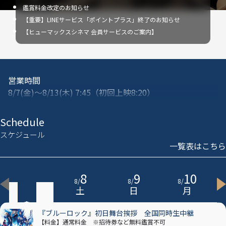
鑑賞料金改定のお知らせ
【重要】LINEサービス「ポイントプラス」終了のお知らせ
【ヒューマックスシネマ 会員サービスのご案内】
営業時間
8/7(金)～8/13(木) 7:45（初回上映8:20）
※朝10時より前に映画館にお越しのお客様は海側シースルーエレベータ
ーにてお上がりください。
Schedule
※土日祝、大型連休期間は、施設内の駐車場ならびにチケット売場は大
スケジュール
変混雑が予想されます。
一覧表はこちら
余裕を持ってご来場いただくか、公共の交通機関でのご来場を推奨して
おります。
7
8
9
10
8
/
8
/
8
/
8
/
ショップ営業時間
金
土
日
月
8/7(金)～8/13(木) 7:45～21:00
『ブルーロック』初日舞台挨拶 全国同時生中継
※ショップ営業時間は、上映スケジュールにより前後する場合がござい
【料金】通常料金 ※招待券など無料鑑賞不可