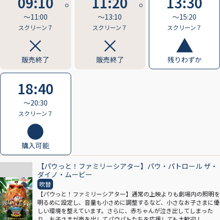
09:10
11:20
13:30
〜11:00
〜13:10
〜15:20
スクリーン７
スクリーン７
スクリーン７
販売終了
販売終了
残りわずか
18:40
〜20:30
スクリーン７
購入可能
【パウっと！ファミリーシアター】パウ・パトロール ザ・
ダイノ・ムービー
吹替
【パウっと！ファミリーシアター】通常の上映よりも劇場内の照明を
明るめに設定し、音量も小さめに調整するなど、小さなお子さまに優
しい環境を整えています。さらに、赤ちゃんが泣き出してしまった
り、お子さまが声を出してパウパトたちを応援しても大歓迎！