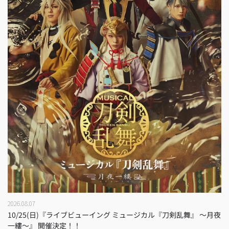
2026.08.07
10/25(日)『ライブビューイング ミュージカル『刀剣乱舞』 ～月夜
一縷～』 開催決定！！