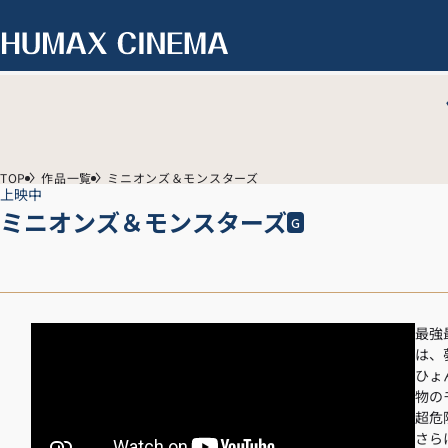
TOP
作品一覧
ミニオンズ＆モンスターズ
上映中
ミニオンズ＆モンスターズ
G
最強
は、
ひょ
物の
超危
さら