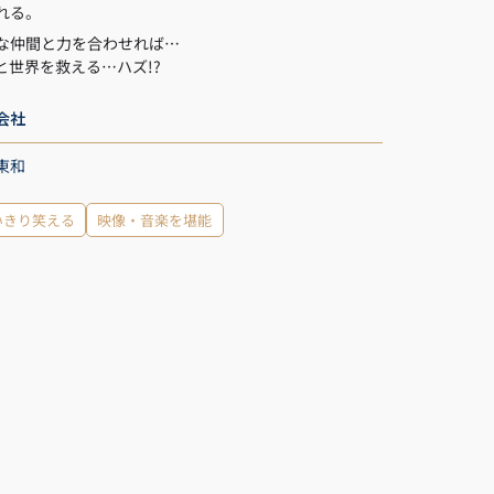
れる。
な仲間と力を合わせれば…
と世界を救える…ハズ!?
会社
東和
いきり笑える
映像・音楽を堪能