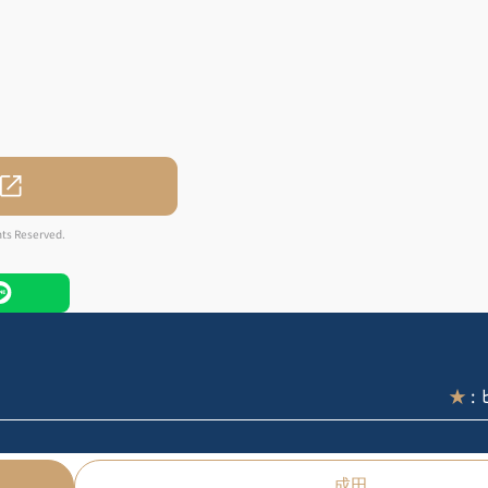
hts Reserved.
★
:
成田