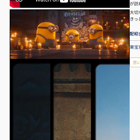
が訪
大切
きっ
配給
東宝
思