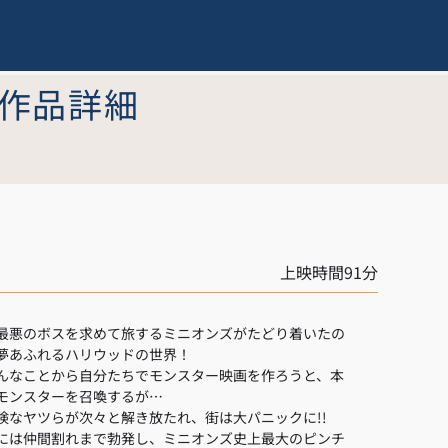
作品詳細
上映時間91分
最悪のボスを求めて旅するミニオンズがたどり着いたの
夢あふれるハリウッドの世界！
んなことから自分たちでモンスター映画を作ろうと、本
モンスターを召喚するが…
険なヤツらが次々と解き放たれ、街は大パニックに!!
には仲間割れまで勃発し、ミニオンズ史上最大のピンチ