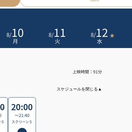
10
11
12
8
/
8
/
8
/
★
月
火
水
上映時間：91分
30
20:00
0
〜21:40
ン５
スクリーン５