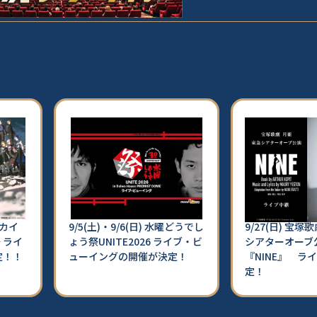
セカイ
9/5(土)・9/6(日) 水曜どうでし
9/27(日) 宝
祭 ライ
ょう祭UNITE2026 ライブ・ビ
シアターオーブ
定！！
ューイングの開催が決定！
『NINE』 ラ
定！