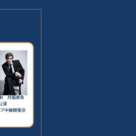
塚歌劇 月組東急
公演
イブ中継開催決