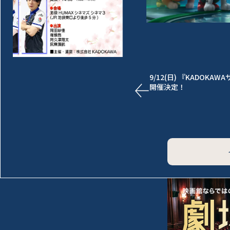
声出しOK＆照明 明る
ミリーシアター」実施決