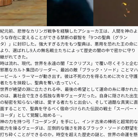
紀元前、悲惨なカリンガ戦争を経験したアショーカ王は、人間を神のよ
うな存在に変えることができる禁断の叡智を「9つの聖典（グラン
タ）」に封印した。強大すぎる力をもつ聖典は、悪用を恐れた王の命に
より、選ばれし9人の無名戦士たちによって歴史の闇の中で密かに守り
継がれてきた。
時は流れ、現代。世界を永遠の闇「エクリプス」で覆い尽くそうと企む
邪悪なカルト集団のリーダー、最凶の敵「ブラック・ソード」ことマハ
ービール・ラーマーが動き出す。彼は不死の力を得るために次々と守護
者たちを抹殺し、聖典を奪い去っていく。
世界が絶望の淵に立たされる中、最後の希望として運命の糸に導かれた
のは、裏社会で生きる孤独な青年ヴェーダだった。自身に隠された出生
の秘密を知らない彼は、愛する者たちと出会い、そして過酷な真実に直
面することで、聖典を守るべく宿命づけられた伝説の戦士「スーパー・
ヨーダ」として覚醒し始める―。
神の力を持つ弓「コーダンダ」を手にし、インド古来の棒術と超常的な
能力を操るヴェーダは、圧倒的な強さを誇るブラック・ソードの野望を
打ち砕くことができるのか。時空を超えた歴史の謎と、世界の命運を懸