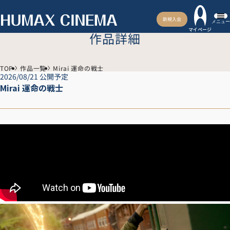
新規入会
メニュー
マイページ
作品詳細
TOP
作品一覧
Mirai 運命の戦士
2026/08/21 公開予定
Mirai 運命の戦士