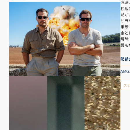
盗聴
独裁
だが
サラ
軍隊
金と
解除
最も
配給
AM
ス