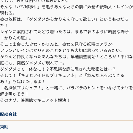
りして、みんな困っているみたい…。
そんな「バツ印事件」を追うあんなたちの前に妖精の依頼人・レインが
現れる。
彼の依頼は、「ダメダメからかりんを守って欲しい」というものだっ
た！
レインに案内されてたどり着いたのは、まるで夢のように綺麗な場所
「かりんの庭」。
そこで出会った少女・かりんと、彼女を見守る妖精のアラン。
アランとレインはかりんのことをとても大切に思っているみたい。
かりんと仲良くなったあんなたちは、早速調査開始！ところが！平和な
庭にも、突然ダメダメが現れて…。
ダメダメって一体なに！？不思議な庭に隠された秘密とは…？
そして！「キミとアイドルプリキュア♪」と「わんだふるぷりきゅ
あ！」も駆けつけるよ！
「名探偵プリキュア！」と一緒に、バラバラのヒントをつなげてナゾを
解き明かそう！
そのナゾ、映画館でキュアット解決！
配給会社
東映