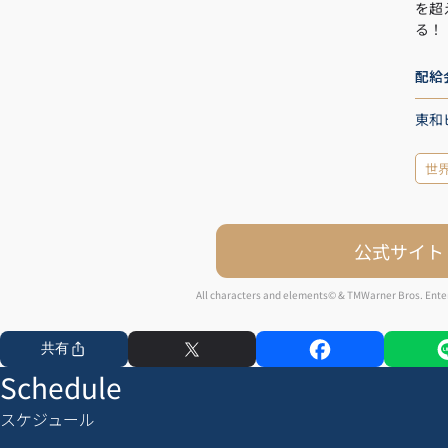
を超
る！
配給
東和
世
公式サイト
All characters and elements© & TMWarner Bros. Enter
共有
Schedule
スケジュール