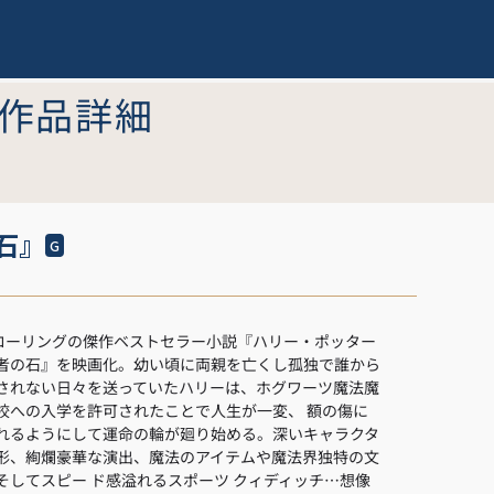
作品詳細
石』
G
K.ローリングの傑作ベストセラー小説『ハリー・ポッター
者の石』を映画化。幼い頃に両親を亡くし孤独で誰から
されない日々を送っていたハリーは、ホグワーツ魔法魔
校への入学を許可されたことで人生が一変、 額の傷に
れるようにして運命の輪が廻り始める。深いキャラクタ
形、絢爛豪華な演出、魔法のアイテムや魔法界独特の文
そしてスピー ド感溢れるスポーツ クィディッチ…想像