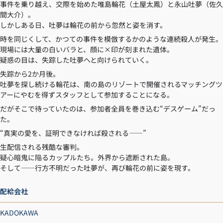
事件を乗り越え、交際を始めた唯島輪花（土屋太鳳）と永山吐夢（佐久
間大介）。
しかしある日、吐夢は輪花の前から忽然と姿を消す。
時を同じくして、かつての事件を模倣するかのような連続殺人が発生。
現場には大量の白いバラと、顔に×印が刻まれた遺体。
疑惑の目は、失踪した吐夢へと向けられていく。
失踪から2か月後。
吐夢を探し続ける輪花は、南の島のリゾートで開催されるマッチングツ
アーにやむを得ずスタッフとして参加することになる。
だがそこで待っていたのは、参加者全員を巻き込む“デスゲーム”だっ
た。
“真実の愛を、証明できなければ殺される——”
生配信される残酷な審判。
疑心暗鬼に陥るカップルたち。外界から遮断された島。
そして――行方不明だった吐夢が、再び輪花の前に姿を現す。
配給会社
KADOKAWA