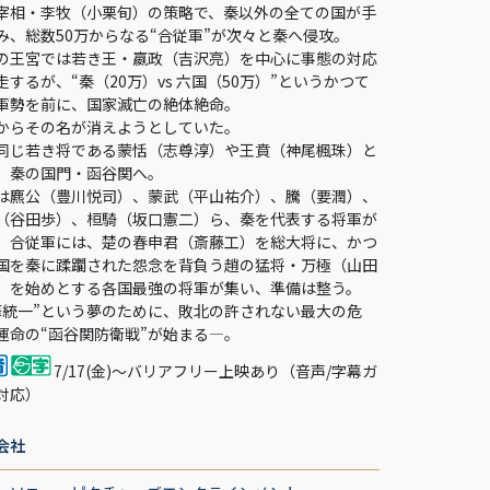
宰相・李牧（小栗旬）の策略で、秦以外の全ての国が手
み、総数50万からなる“合従軍”が次々と秦へ侵攻。
の王宮では若き王・嬴政（吉沢亮）を中心に事態の対応
走するが、“秦（20万）vs 六国（50万）”というかつて
軍勢を前に、国家滅亡の絶体絶命。
からその名が消えようとしていた。
同じ若き将である蒙恬（志尊淳）や王賁（神尾楓珠）と
、秦の国門・函谷関へ。
は麃公（豊川悦司）、蒙武（平山祐介）、騰（要潤）、
（谷田歩）、桓騎（坂口憲二）ら、秦を代表する将軍が
、合従軍には、楚の春申君（斎藤工）を総大将に、かつ
国を秦に蹂躙された怨念を背負う趙の猛将・万極（山田
）を始めとする各国最強の将軍が集い、準備は整う。
華統一”という夢のために、敗北の許されない最大の危
運命の“函谷関防衛戦”が始まる―。
7/17(金)～バリアフリー上映あり（音声/字幕ガ
対応）
会社