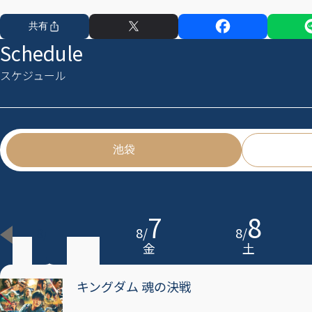
共有
Schedule
スケジュール
池袋
6
7
8
8
/
8
/
8
/
木
金
土
キングダム 魂の決戦