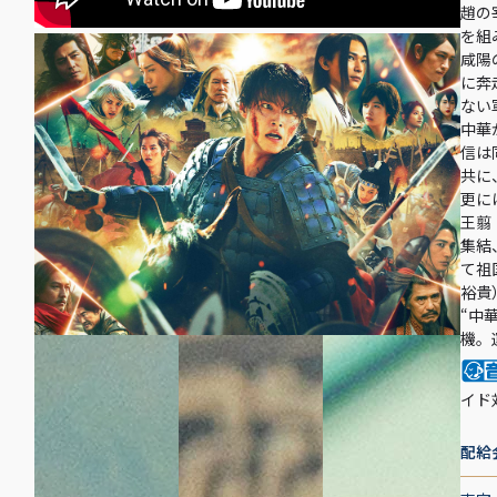
趙の
を組
咸陽
に奔
ない
中華
信は
共に
更に
王翦
集結
て祖
裕貴
“中
機。
イド
配給