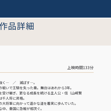
作品詳細
上映時間133分
抜く― ／ 滅ぼす―。
の戦いで王騎を失った秦。舞台はあれから3年。
を受け継ぎ、更なる成長を続ける主人公・信（山﨑賢
は千人将に昇格。
の大将軍に向かって遥かな道を着実に歩んでいた。
な中、秦国に急報が相次ぐ。