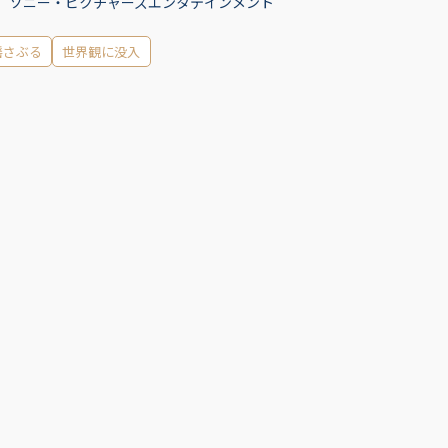
、ソニー・ピクチャーズエンタテインメント
揺さぶる
世界観に没入