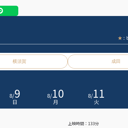
★
:
横須賀
成田
9
10
11
8
/
8
/
8
/
日
月
火
上映時間：133分