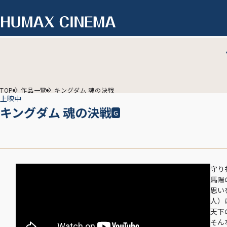
TOP
作品一覧
キングダム 魂の決戦
上映中
キングダム 魂の決戦
G
守り
馬陽
思い
人）
天下
そん