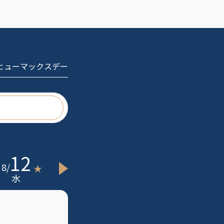
 ヒューマックスデー
12
13
8
/
8
/
★
水
木