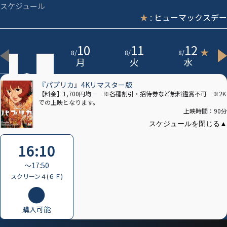
スケジュール
★
: ヒューマックスデー
9
10
11
12
★
8
/
8
/
8
/
8
/
日
月
火
水
『パプリカ』4Kリマスター版
【料金】1,700円均一 ※各種割引・招待券など無料鑑賞不可 ※2K
での上映となります。
上映時間：90分
16:10
〜17:50
スクリーン４(６Ｆ)
購入可能