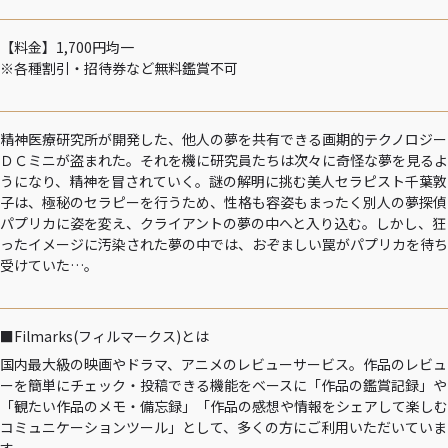
【料金】1,700円均一
※各種割引・招待券など無料鑑賞不可
精神医療研究所が開発した、他人の夢を共有できる画期的テクノロジー
ＤＣミニが盗まれた。それを機に研究員たちは次々に奇怪な夢を見るよ
うになり、精神を冒されていく。謎の解明に挑む美人セラピスト千葉敦
子は、極秘のセラピーを行うため、性格も容姿もまったく別人の夢探偵
パプリカに姿を変え、クライアントの夢の中へと入り込む。しかし、狂
ったイメージに汚染された夢の中では、おぞましい罠がパプリカを待ち
受けていた…。
■Filmarks(フィルマークス)とは
国内最大級の映画やドラマ、アニメのレビューサービス。作品のレビュ
ーを簡単にチェック・投稿できる機能をベースに「作品の鑑賞記録」や
「観たい作品のメモ・備忘録」「作品の感想や情報をシェアして楽しむ
コミュニケーションツール」として、多くの方にご利用いただいていま