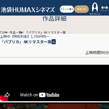
チケット購入
新規入会
メニュー
マイページ
作品詳細
TOP
作品一覧
『パプリカ』4Kリマスター版
上映中
【特別料金】1,700円均一
『パプリカ』4Kリマスター版
G
上映時間90分