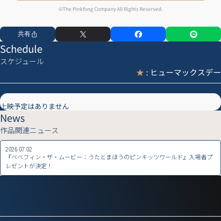
©The Pinkfong Company All Rights Reserved.
共有
Schedule
スケジュール
★
: ヒューマックスデー
上映予定はありません
News
作品関連ニュース
2026.07.02
『べべフィン・ザ・ムービー：うたとまほうのピンキッツワールド』入場者プ
レゼントが決定！