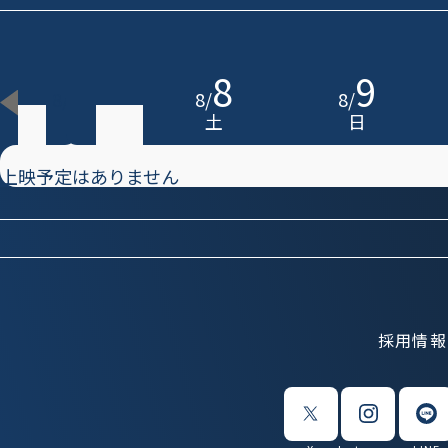
7
8
9
8
/
8
/
8
/
金
土
日
上映予定はありません
採用情報