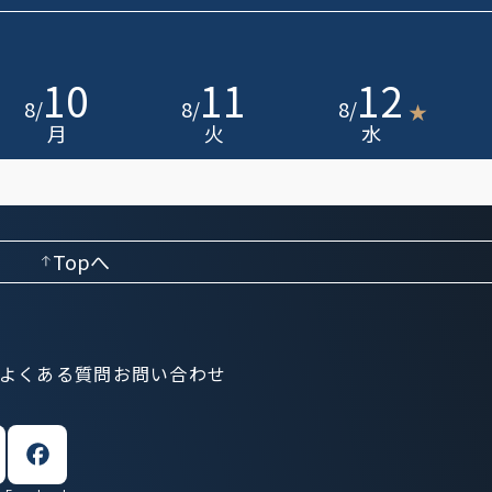
10
11
12
8
/
8
/
8
/
★
月
火
水
Topへ
よくある質問
お問い合わせ