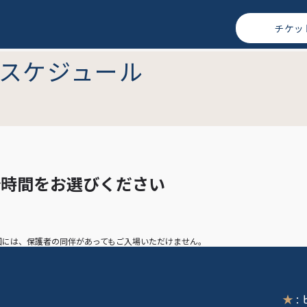
チケッ
スケジュール
始時間を
お選びください
映回には、保護者の同伴があってもご入場いただけません。
★
: