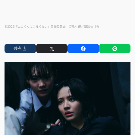
©2026『山口くんはワルくない』製作委員会 ©斉木 優／講談社共有
共有