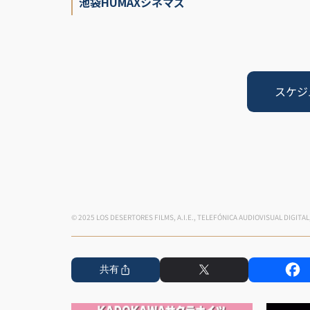
池袋HUMAXシネマズ
スケジ
© 2025 LOS DESERTORES FILMS, A.I.E., TELEFÓNICA AUDIOVISUAL DIGITAL, S
共有