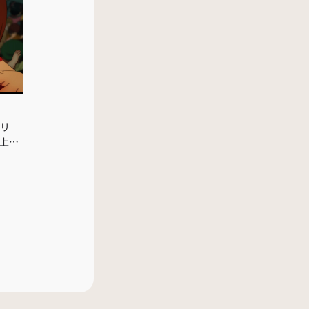
プリ
り上映