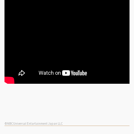
©NBCUniversal Entartainment Japan LLC