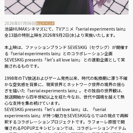
2026年07月06日
ALL
イベント
池袋HUMAXシネマズにて、TVアニメ『serial experiments lain』
全13話の特別上映を2026年9月2日(水)より実施いたします。
本上映は、ファッションブランド SEVESKIG（セヴシグ）が開催す
る『serial experiments lain』とのコラボレーション企画
SEVESKIG presents「let's all love lain」 との連動企画として実
施されるものです。
1998年のTV放送およびゲーム発売以来、時代の転換期に漂う不確
かな空気感を背景に、現実世界とネットワーク世界の境界の揺ら
ぎを描いた『serial experiments lain』。その独自の世界観は、
放送開始から四半世紀以上を経た今なお、世代や国境を越えて熱
心な支持を集め続けています。
SEVESKIG presents「let's all love lain」は、『serial
experiments lain』が持つ魅力をSEVESKIGならではの視点で再解
釈するコラボレーションプロジェクトです。ラフォーレ原宿で開
催されるPOPUPエキシビションでは、コラボレーションアイテム