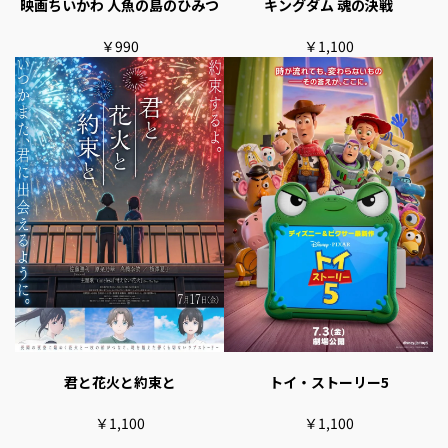
映画ちいかわ 人魚の島のひみつ
キングダム 魂の決戦
￥990
￥1,100
君と花火と約束と
トイ・ストーリー5
￥1,100
￥1,100