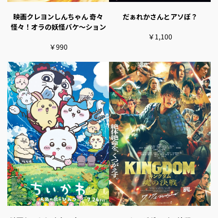
映画クレヨンしんちゃん 奇々
だぁれかさんとアソぼ？
怪々！オラの妖怪バケ～ション
￥1,100
￥990