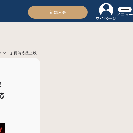
新規入会
メニュー
マイページ
チェーンソー」同時応援上映
！
応