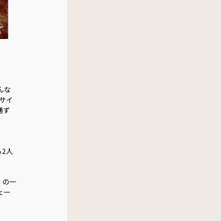
～んな
サイ
通ず
る2人
ン）の一
ェー