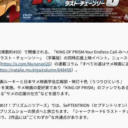
約450）で開催される、「KING OF PRISM-Your Endless Call-み
 ラスト・チェーンソー」（字幕版）の同時応援上映イベント。ニュース
（
https://x.com/Munenori20
）の連載コラム「すべての道はサメ映画に
ttps://natalie.mu/eiga/column/648458
）。
画ルーキーと日本サメ映画学会広報部・映灯十色（うつりびといろ /
実施。サメ映画の愛好家であり「KING OF PRISM」のファンでもあ
る“サメの応援の仕方”などを語ります。
l-み～んなきらめけ！プリズム☆ツアーズ」では、SePTENTRION（セプテントリオ
プリズムショーの原点へと旅立ちます。「シャークネード6 ラスト・チ
り、2作品には“ごくわずか”な共通点があります。