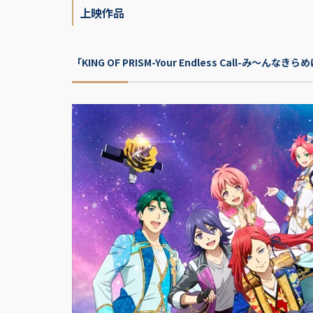
上映作品
「KING OF PRISM-Your Endless Call-み～