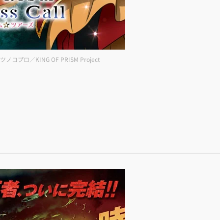
ロ／KING OF PRISM Project