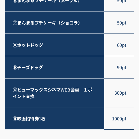
⑥まんまるプチケーキ（メープル）
50pt
⑦まんまるプチケーキ（ショコラ）
50pt
⑧ホットドッグ
60pt
⑨チーズドッグ
90pt
⑩ヒューマックスシネマWEB会員 １ポ
300pt
イント交換
⑪映画招待券1枚
1000pt