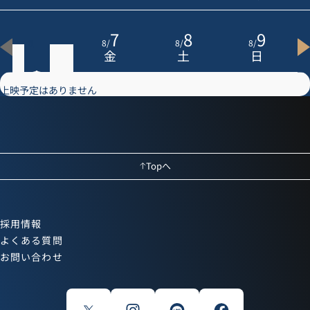
6
7
8
9
8
/
8
/
8
/
8
/
木
金
土
日
上映予定はありません
Topへ
採用情報
よくある質問
お問い合わせ