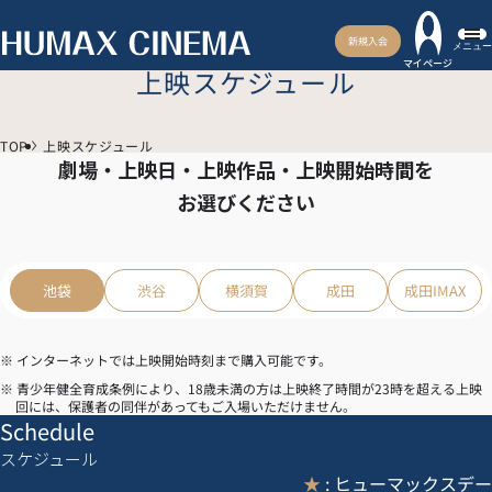
新規入会
メニュー
マイページ
上映スケジュール
TOP
上映スケジュール
劇場・上映日・上映作品・上映開始時間を
お選びください
池袋
渋谷
横須賀
成田
成田IMAX
※ インターネットでは上映開始時刻まで購入可能です。
※ 青少年健全育成条例により、18歳未満の方は上映終了時間が23時を超える上映
回には、保護者の同伴があってもご入場いただけません。
Schedule
スケジュール
★
: ヒューマックスデー