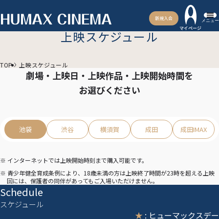
新規入会
メニュー
マイページ
上映スケジュール
TOP
上映スケジュール
劇場・上映日・上映作品・上映開始時間を
お選びください
池袋
渋谷
横須賀
成田
成田IMAX
※ インターネットでは上映開始時刻まで購入可能です。
※ 青少年健全育成条例により、18歳未満の方は上映終了時間が23時を超える上映
回には、保護者の同伴があってもご入場いただけません。
Schedule
スケジュール
★
: ヒューマックスデー