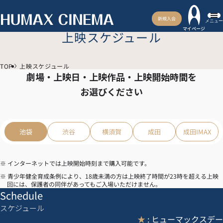
新規入会
メニュー
マイページ
上映スケジュール
TOP
上映スケジュール
劇場・上映日・上映作品・上映開始時間を
お選びください
池袋
渋谷
横須賀
成田
成田IMAX
※ インターネットでは上映開始時刻まで購入可能です。
※ 青少年健全育成条例により、18歳未満の方は上映終了時間が23時を超える上映
回には、保護者の同伴があってもご入場いただけません。
Schedule
スケジュール
★
: ヒューマックスデー