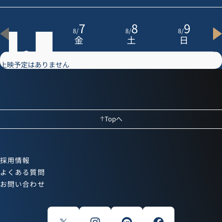
6
7
8
9
8
/
8
/
8
/
8
/
木
金
土
日
上映予定はありません
Topへ
採用情報
よくある質問
お問い合わせ