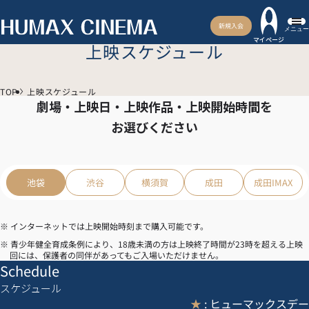
新規入会
メニュー
マイページ
上映スケジュール
TOP
上映スケジュール
劇場・上映日・上映作品・上映開始時間を
お選びください
池袋
渋谷
横須賀
成田
成田IMAX
※ インターネットでは上映開始時刻まで購入可能です。
※ 青少年健全育成条例により、18歳未満の方は上映終了時間が23時を超える上映
回には、保護者の同伴があってもご入場いただけません。
Schedule
スケジュール
★
: ヒューマックスデー