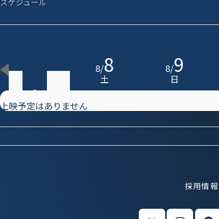
スケジュール
7
8
9
8
/
8
/
8
/
金
土
日
上映予定はありません
採用情報