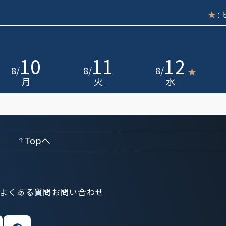
★
:
10
11
12
8
/
8
/
8
/
★
月
火
水
Topへ
よくある質問
お問い合わせ