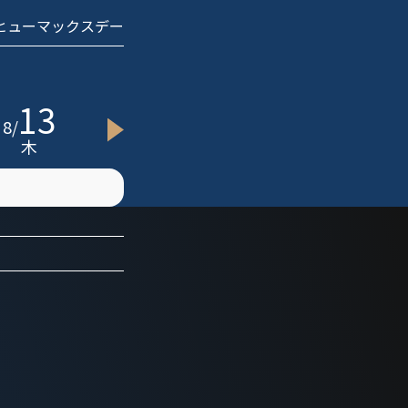
 ヒューマックスデー
13
15
20
8
/
8
/
8
/
8
木
土
木