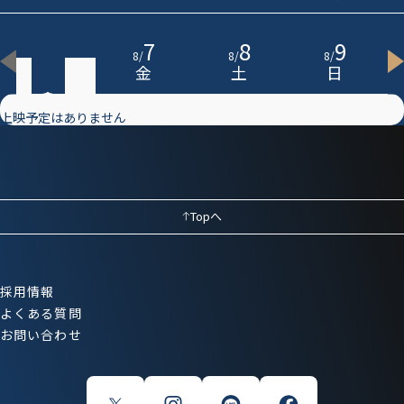
6
7
8
9
8
/
8
/
8
/
8
/
木
金
土
日
上映予定はありません
Topへ
採用情報
よくある質問
お問い合わせ