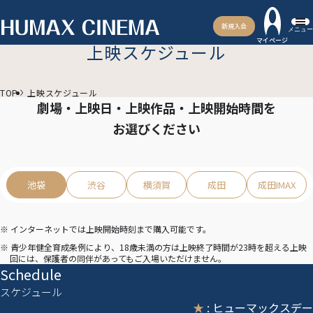
新規入会
メニュー
マイページ
上映スケジュール
TOP
上映スケジュール
劇場・上映日・上映作品・上映開始時間を
お選びください
池袋
渋谷
横須賀
成田
成田IMAX
※ インターネットでは上映開始時刻まで購入可能です。
※ 青少年健全育成条例により、18歳未満の方は上映終了時間が23時を超える上映
回には、保護者の同伴があってもご入場いただけません。
Schedule
スケジュール
★
: ヒューマックスデー