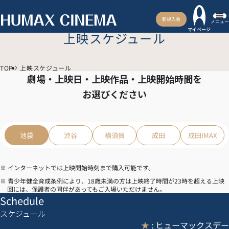
新規入会
メニュー
マイページ
上映スケジュール
TOP
上映スケジュール
劇場・上映日・上映作品・上映開始時間を
お選びください
池袋
渋谷
横須賀
成田
成田IMAX
※ インターネットでは上映開始時刻まで購入可能です。
※ 青少年健全育成条例により、18歳未満の方は上映終了時間が23時を超える上映
回には、保護者の同伴があってもご入場いただけません。
Schedule
スケジュール
★
: ヒューマックスデー