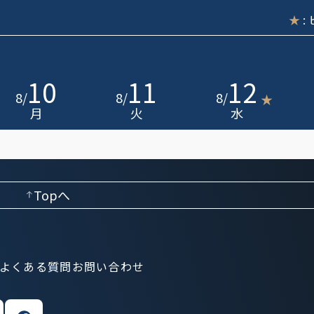
★
:
10
11
12
8
/
8
/
8
/
★
月
火
水
Topへ
よくある質問
お問い合わせ