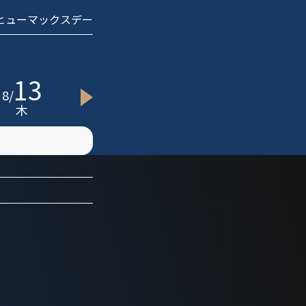
 ヒューマックスデー
13
15
20
8
/
8
/
8
/
8
木
土
木