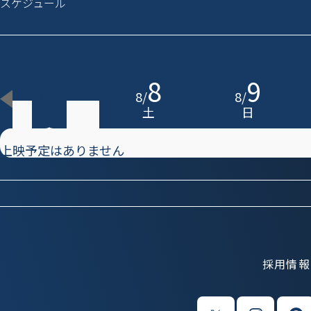
スケジュール
7
8
9
8
/
8
/
8
/
金
土
日
上映予定はありません
採用情報