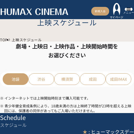
新規入会
メニュー
マイページ
上映スケジュール
TOP
上映スケジュール
劇場・上映日・上映作品・上映開始時間を
お選びください
池袋
渋谷
横須賀
成田
成田IMAX
※ インターネットでは上映開始時刻まで購入可能です。
※ 青少年健全育成条例により、18歳未満の方は上映終了時間が23時を超える上映
回には、保護者の同伴があってもご入場いただけません。
Schedule
スケジュール
★
: ヒューマックスデー