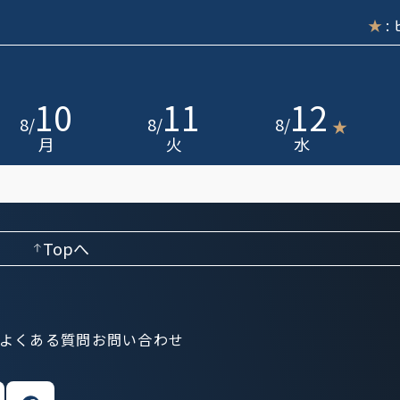
★
:
10
11
12
8
/
8
/
8
/
★
月
火
水
Topへ
よくある質問
お問い合わせ