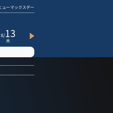
 ヒューマックスデー
13
15
20
8
/
8
/
8
/
8
木
土
木