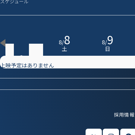
スケジュール
7
8
9
8
/
8
/
8
/
金
土
日
上映予定はありません
採用情報