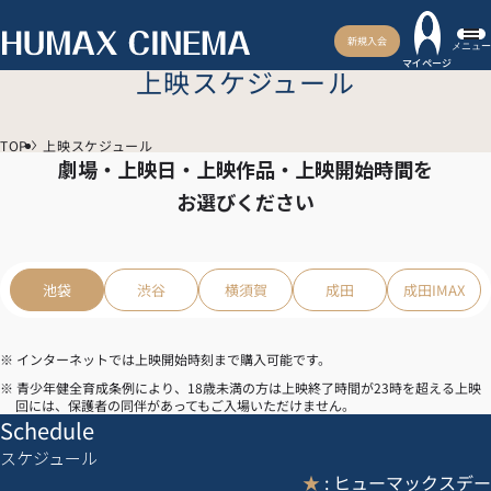
新規入会
メニュー
マイページ
上映スケジュール
TOP
上映スケジュール
劇場・上映日・上映作品・上映開始時間を
お選びください
池袋
渋谷
横須賀
成田
成田IMAX
※ インターネットでは上映開始時刻まで購入可能です。
※ 青少年健全育成条例により、18歳未満の方は上映終了時間が23時を超える上映
回には、保護者の同伴があってもご入場いただけません。
Schedule
スケジュール
★
: ヒューマックスデー