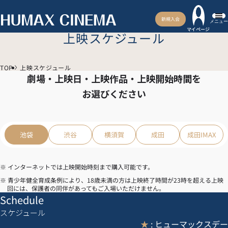
新規入会
メニュー
マイページ
上映スケジュール
TOP
上映スケジュール
劇場・上映日・上映作品・上映開始時間を
お選びください
池袋
渋谷
横須賀
成田
成田IMAX
※ インターネットでは上映開始時刻まで購入可能です。
※ 青少年健全育成条例により、18歳未満の方は上映終了時間が23時を超える上映
回には、保護者の同伴があってもご入場いただけません。
Schedule
スケジュール
★
: ヒューマックスデー