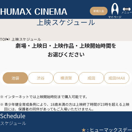
新規入会
メニュー
マイページ
上映スケジュール
TOP
上映スケジュール
劇場・上映日・上映作品・上映開始時間を
お選びください
池袋
渋谷
横須賀
成田
成田IMAX
※ インターネットでは上映開始時刻まで購入可能です。
※ 青少年健全育成条例により、18歳未満の方は上映終了時間が23時を超える上映
回には、保護者の同伴があってもご入場いただけません。
Schedule
スケジュール
★
: ヒューマックスデー