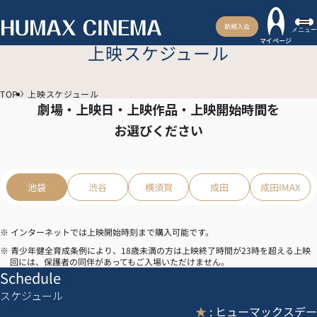
新規入会
メニュー
マイページ
上映スケジュール
TOP
上映スケジュール
劇場・上映日・上映作品・上映開始時間を
お選びください
池袋
渋谷
横須賀
成田
成田IMAX
※ インターネットでは上映開始時刻まで購入可能です。
※ 青少年健全育成条例により、18歳未満の方は上映終了時間が23時を超える上映
回には、保護者の同伴があってもご入場いただけません。
Schedule
スケジュール
★
: ヒューマックスデー