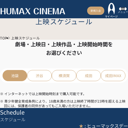
新規入会
メニュー
マイページ
上映スケジュール
TOP
上映スケジュール
劇場・上映日・上映作品・上映開始時間を
お選びください
池袋
渋谷
横須賀
成田
成田IMAX
※ インターネットでは上映開始時刻まで購入可能です。
※ 青少年健全育成条例により、18歳未満の方は上映終了時間が23時を超える上映
回には、保護者の同伴があってもご入場いただけません。
Schedule
スケジュール
★
: ヒューマックスデー