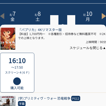
7
8
9
10
8
/
8
/
8
/
8
/
金
土
日
月
『パプリカ』4Kリマスター版
【料金】1,700円均一 ※各種割引・招待券など無料鑑賞不可 ※2K
での上映となります。
上映時間：90分
16:10
〜17:50
スクリーン４(６Ｆ)
購入可能
(字)プリミティヴ・ウォー 恐竜戦争
PG12
字幕