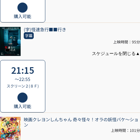
購入可能
(字)怪速急行■■行き
字幕
上映時間：95分
21:15
〜22:55
スクリーン２(８Ｆ)
購入可能
映画クレヨンしんちゃん 奇々怪々！オラの妖怪バケ～ショ
ン
上映時間：101分