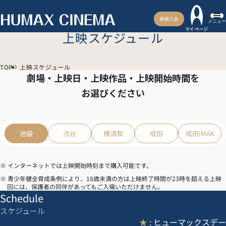
新規入会
メニュー
マイページ
上映スケジュール
TOP
上映スケジュール
劇場・上映日・上映作品・上映開始時間を
お選びください
池袋
渋谷
横須賀
成田
成田IMAX
※ インターネットでは上映開始時刻まで購入可能です。
※ 青少年健全育成条例により、18歳未満の方は上映終了時間が23時を超える上映
回には、保護者の同伴があってもご入場いただけません。
Schedule
スケジュール
★
: ヒューマックスデー