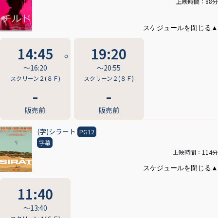
上映時間：88分
14:45
19:20
〜16:20
〜20:55
スクリーン２(８Ｆ)
スクリーン２(８Ｆ)
販売前
販売前
(字)シラート
PG12
字幕
上映時間：114分
11:40
〜13:40