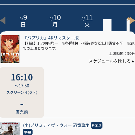
9
10
11
12
★
8
/
8
/
8
/
8
/
日
月
火
水
『パプリカ』4Kリマスター版
【料金】1,700円均一 ※各種割引・招待券など無料鑑賞不可 ※2K
での上映となります。
上映時間：90分
16:10
〜17:50
スクリーン４(６Ｆ)
販売前
(字)プリミティヴ・ウォー 恐竜戦争
PG12
字幕