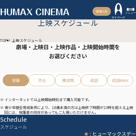
新規入会
メニュー
マイページ
上映スケジュール
TOP
上映スケジュール
劇場・上映日・上映作品・上映開始時間を
お選びください
池袋
渋谷
横須賀
成田
成田IMAX
※ インターネットでは上映開始時刻まで購入可能です。
※ 青少年健全育成条例により、18歳未満の方は上映終了時間が23時を超える上映
回には、保護者の同伴があってもご入場いただけません。
Schedule
スケジュール
★
: ヒューマックスデー