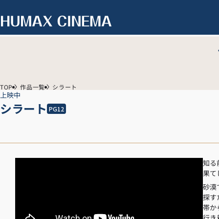
TOP
作品一覧
シラート
上映中
シラート
PG12
知る
果て
砂漠
探す
帯か
行き