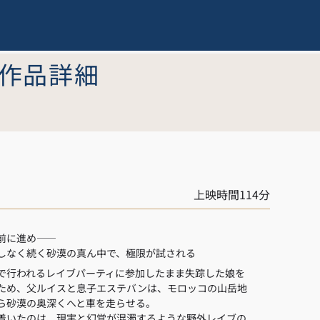
作品詳細
上映時間114分
前に進め――
しなく続く砂漠の真ん中で、極限が試される
で行われるレイブパーティに参加したまま失踪した娘を
ため、父ルイスと息子エステバンは、モロッコの山岳地
ら砂漠の奥深くへと車を走らせる。
着いたのは、現実と幻覚が混濁するような野外レイブの