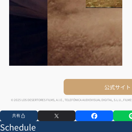
公式サイト
© 2025 LOS DESERTORES FILMS, A.I.E., TELEFÓNICA AUDIOVISUAL DIGITAL, S.L.U., FILMES 
共有
Schedule