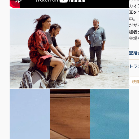
カオ
耳を
中。
だが
加者
会場
配給
トラ
映