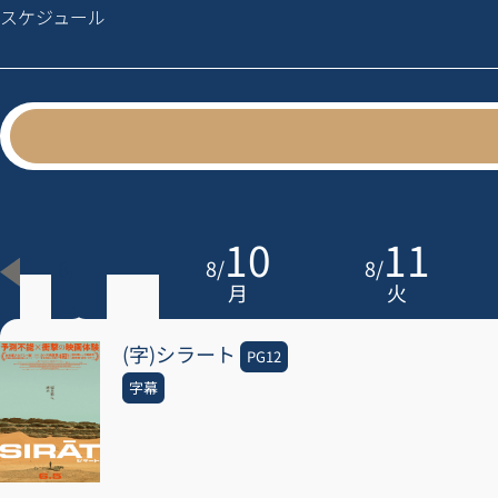
スケジュール
9
10
11
8
/
8
/
8
/
日
月
火
(字)シラート
PG12
字幕