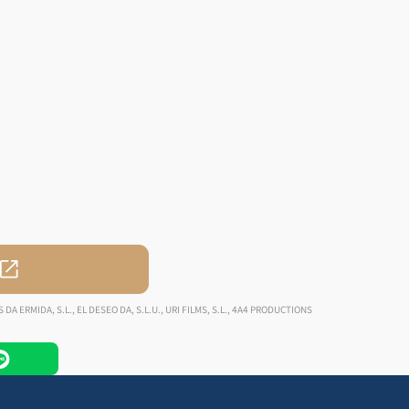
DA ERMIDA, S.L., EL DESEO DA, S.L.U., URI FILMS, S.L., 4A4 PRODUCTIONS