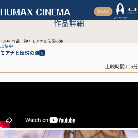
新規入会
メニュー
マイページ
作品詳細
TOP
作品一覧
モアナと伝説の海
上映中
モアナと伝説の海
G
上映時間115分