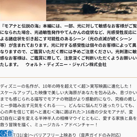
『モアナと伝説の海』本編には、一部、光に対して敏感なお客様がご覧
になられた場合、光過敏性発作やてんかんの症状など、光感受性反応に
よる諸症状を引き起こす可能性のあるシーン（光の点滅が続くシーン
等）が含まれております。光に対する感受性は個々のお客様によって異
なりますので、ご鑑賞いただく際には予めご注意ください。光刺激に敏
感なお客様は、ご鑑賞に際して、注意深くご判断いただくようお願いい
たします。 ウォルト・ディズニー・ジャパン株式会社
ディズニーの名作が、10年の時を超えて＜超＞実写映画に進化した！
スケールアップした映像で美しい大海原があなたを包み込み、息づかい
までも感じられる描写でモアナの物語がより感動的になり、究極の癒し
と一歩踏み出す元気をくれる──。どんなに悩んだり迷ったりしても、
心の声を信じて前へと進む＜海に選ばれた＞16歳の少女モアナが、変
幻自在に姿を変える半神半人の相棒マウイとともに、愛する家族と島を
救う冒険を描く、ミュージカル・アドベンチャー！
7/31(金)～バリアフリー上映あり（音声ガイドのみ対応）