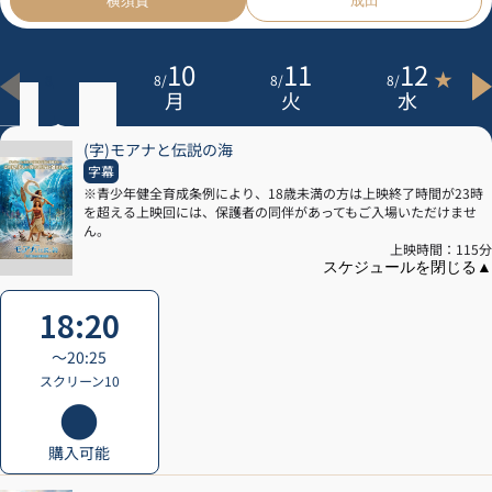
横須賀
成田
9
10
11
12
★
8
/
8
/
8
/
8
/
日
月
火
水
(字)モアナと伝説の海
字幕
※青少年健全育成条例により、18歳未満の方は上映終了時間が23時
を超える上映回には、保護者の同伴があってもご入場いただけませ
ん。
上映時間：115分
18:20
〜20:25
スクリーン10
購入可能