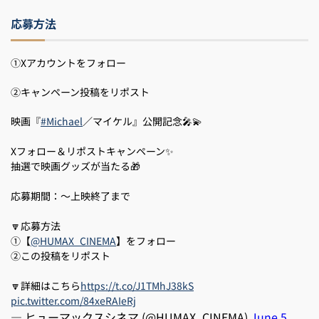
応募方法
①Xアカウントをフォロー
②キャンペーン投稿をリポスト
映画『
#Michael
／マイケル』公開記念🎤💫
Xフォロー＆リポストキャンペーン✨
抽選で映画グッズが当たる🎁
応募期間：～上映終了まで
🔽応募方法
①【
@HUMAX_CINEMA
】をフォロー
②この投稿をリポスト
🔽詳細はこちら
https://t.co/J1TMhJ38kS
pic.twitter.com/84xeRAIeRj
— ヒューマックスシネマ (@HUMAX_CINEMA)
June 5,