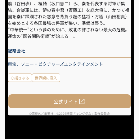
翦（谷田歩）、桓騎（坂口憲二）ら、秦を代表する将軍が集
結、合従軍には、楚の春申君（斎藤工）を総大将に、かつて祖
国を秦に蹂躙された怨念を背負う趙の猛将・万極（山田裕貴）
を始めとする各国最強の将軍が集い、準備は整う。
“中華統一”という夢のために、敗北の許されない最大の危機。
運命の“函谷関防衛戦”が始まる―。
配給会社
東宝、ソニー・ピクチャーズエンタテインメント
心揺さぶる
世界観に没入
公式サイト
©原泰久／集英社 ©2026映画「キングダム」製作委員会