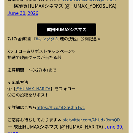
— 横須賀HUMAXシネマズ (@HUMAX_YOKOSUKA)
June 30, 2026
成田HUMAXシネマズ
7/17(金)映画『
#キングダム
魂の決戦』公開記念⚔
Xフォロー＆リポストキャンペーン✨
抽選で映画グッズが当たる🎁
応募期間：～8/27(木)まで
🔽応募方法
①【
@HUMAX_NARITA
】をフォロー
②この投稿をリポスト
🔽詳細はこちら
https://t.co/oLSqChhTwc
ご応募お待ちしております🔥
pic.twitter.com/AhUdxBxmQD
— 成田HUMAXシネマズ (@HUMAX_NARITA)
June 30,