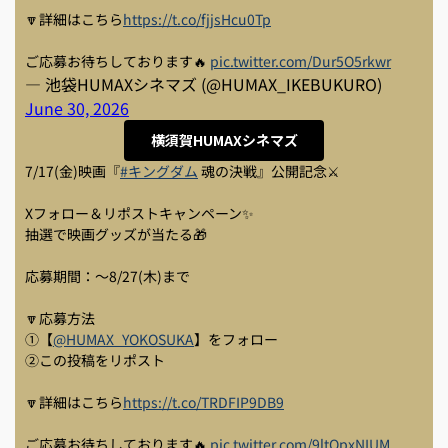
🔽詳細はこちら
https://t.co/fjjsHcu0Tp
ご応募お待ちしております🔥
pic.twitter.com/Dur5O5rkwr
— 池袋HUMAXシネマズ (@HUMAX_IKEBUKURO)
June 30, 2026
横須賀HUMAXシネマズ
7/17(金)映画『
#キングダム
魂の決戦』公開記念⚔
Xフォロー＆リポストキャンペーン✨
抽選で映画グッズが当たる🎁
応募期間：～8/27(木)まで
🔽応募方法
①【
@HUMAX_YOKOSUKA
】をフォロー
②この投稿をリポスト
🔽詳細はこちら
https://t.co/TRDFIP9DB9
ご応募お待ちしております🔥
pic.twitter.com/9ltQpxNIUM