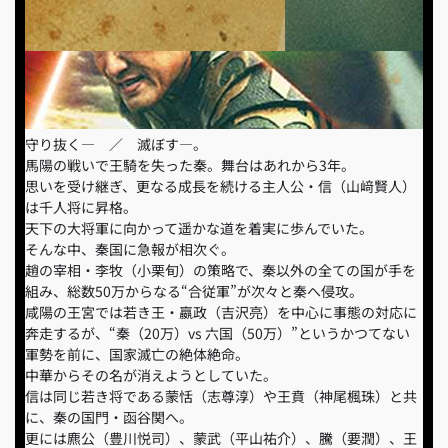
守り抜く― ／ 滅ぼす―。
馬陽の戦いで王騎を失った秦。舞台はあれから3年。
思いを受け継ぎ、更なる成長を続ける主人公・信（山﨑賢人）
は千人将に昇格。
天下の大将軍に向かって遥かな道を着実に歩んでいた。
そんな中、秦国に急報が相次ぐ。
趙の宰相・李牧（小栗旬）の策略で、秦以外の全ての国が手を
組み、総数50万からなる“合従軍”が次々と秦へ侵攻。
咸陽の王宮では若き王・嬴政（吉沢亮）を中心に事態の対応に
奔走するが、“秦（20万）vs 六国（50万）”というかつてない
軍勢を前に、国家滅亡の絶体絶命。
中華からその名が消えようとしていた。
信は同じ若き将である蒙恬（志尊淳）や王賁（神尾楓珠）と共
に、秦の国門・函谷関へ。
更には麃公（豊川悦司）、蒙武（平山祐介）、騰（要潤）、王