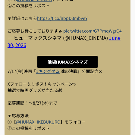
②この投稿をリポスト
🔽詳細はこちら
https://t.co/BbpD3mbveY
ご応募お待ちしております🔥
pic.twitter.com/G7PmqWgrQ4
— ヒューマックスシネマ (@HUMAX_CINEMA)
June
30, 2026
池袋HUMAXシネマズ
7/17(金)映画『
#キングダム
魂の決戦』公開記念⚔
Xフォロー＆リポストキャンペーン✨
抽選で映画グッズが当たる🎁
応募期間：～8/27(木)まで
🔽応募方法
①【
@HUMAX_IKEBUKURO
】をフォロー
②この投稿をリポスト